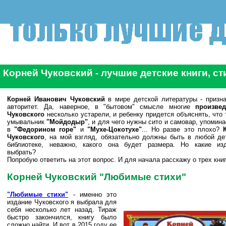
Корней Чуковский - лучшие детские книги, ст
Корней Иванович Чуковский
в мире детской литературы - призн
авторитет. Да, наверное, в "бытовом" смысле многие
произве
Чуковского
несколько устарели, и ребенку придется объяснять, что 
умывальник
"Мойдодыр"
, и для чего нужны сито и самовар, упомин
в
"Федорином горе"
и
"Мухе-Цокотухе"
... Но разве это плохо?
Чуковского
, на мой взгляд, обязательно должны быть в любой де
библиотеке, неважно, какого она будет размера. Но какие из
выбрать?
Попробую ответить на этот вопрос. И для начала расскажу о трех книг
Корней Чуковский "Любимые стихи"
"Любимые стихи"
- именно это
издание Чуковского я выбрала для
себя несколько лет назад. Тираж
быстро закончился, книгу было
сложно найти. И вот в 2015 году ее