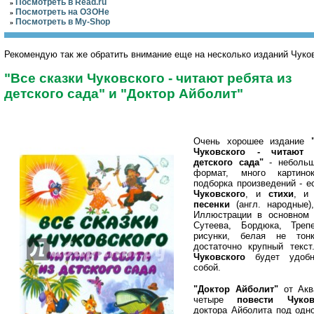
Посмотреть в Read.ru
»
Посмотреть на ОЗОНе
»
Посмотреть в My-Shop
»
Рекомендую так же обратить внимание еще на несколько изданий Чуков
"Все сказки Чуковского - читают ребята из
детского сада" и "Доктор Айболит"
Очень хорошее издание
Чуковского - читают 
детского сада"
- небольш
формат, много картино
подборка произведений - е
Чуковского
, и
стихи
, и
песенки
(англ. народные
Иллюстрации в основном 
Сутеева, Бордюка, Треп
рисунки, белая не тонк
достаточно крупный текс
Чуковского
будет удобн
собой.
"Доктор Айболит"
от Акв
четыре
повести Чуков
доктора Айболита под одн