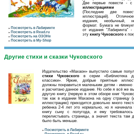
Две первые повести - с
иллюстрациями Ч
(Последние две пове
иллюстраций). Отлично
издания, необычный, 
формат. Бумага не бликуе
Посмотреть в Лабиринте
»
от издания "Лабиринта" -
Посмотреть в Read.ru
»
эту
книгу Чуковского
к пок
Посмотреть на ОЗОНе
»
Посмотреть в My-Shop
»
Другие стихи и сказки Чуковского
Издательство «Махаон» выпустило самые попу
стихи Чуковского
в серии «Библиотека де
классики». Яркие, добрые приятные иллюс
должны понравиться маленьким детям - именно 
и расчитано данное издание. Но себе я всё же в
другую книгу (первую в этом обзоре книг Чуковск
так как в издании Махаона на одну страницу (
иллюстрацию) приходится довольно много текст
ребенка 2-4 лет это нормально, но я начинала 
книгу сыну с полугода, и ему требовалос
перелистывать страницы, а значит текста там 
было быть меньше.
Посмотреть в Лабиринте
»
Посмотреть в Read.ru