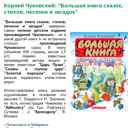
Корней Чуковский: "Большая книга сказок,
стихов, песенок и загадок"
"Большая книга сказок, стихов,
песенок и загадок"
, наверное,
самое
полное детское издание
произведений Чуковского
- ни в
какой другой книге я не встречала
столько
произведений
Чуковского
сразу. В книгу
(объемом 430 страниц, весом 1,5
кг!) помимо известных
произведений автора вошли и
менее известные
"Царь Пузан",
"Сказка о глупом царе",
"Золотой порошок"
, которые
раньше издавались очень-очень
редко.
Иллюстрирована книга разными
художниками, в основном это
рисунки С. Бордюга и Н. Трепенок,
но есть иллюстрации Чижикова к
"Айболиту"
(по Гью Лофтингу),
Сутеева - к
"Крокодилу"
, В.
Монина.
Посмотреть в Лабиринте
»