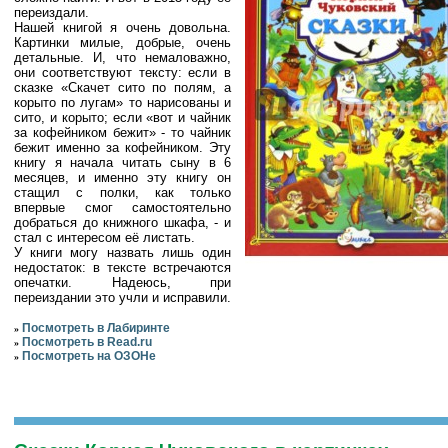
переиздали.
Нашей книгой я очень довольна.
Картинки милые, добрые, очень
детальные. И, что немаловажно,
они соответствуют тексту: если в
сказке «Скачет сито по полям, а
корыто по лугам» то нарисованы и
сито, и корыто; если «вот и чайник
за кофейником бежит» - то чайник
бежит именно за кофейником. Эту
книгу я начала читать сыну в 6
месяцев, и именно эту книгу он
стащил с полки, как только
впервые смог самостоятельно
добраться до книжного шкафа, - и
стал с интересом её листать.
У книги могу назвать лишь один
недостаток: в тексте встречаются
опечатки. Надеюсь, при
переиздании это учли и исправили.
Посмотреть в Лабиринте
»
Посмотреть в Read.ru
»
Посмотреть на ОЗОНе
»