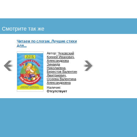
Смотрите так же
Читаем по слогам. Лучшие стихи
для...
Автор:
Чуковский
Корней Иванович
,
Александрова
Зинаида
Николаевна
,
Берестов Валентин
Дмитриевич
,
Осеева Валентина
Александровна
Наличие:
Отсутствует
248
р.
Купить
Под обложкой этой книги собраны
стихи великих детских писателей. С
произведениями Корнея Чуковского,
Валентина Берестова, Валентины
Осеевой и Зинаиды Александровой
должен познакомиться каждый малыш.
Крупные буквы, ударения и разделение
слов на слоги сделают чтение более
лёгким и приятным.