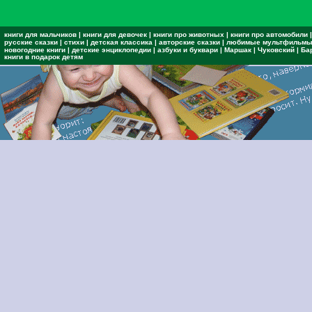
книги для мальчиков
|
книги для девочек
|
книги про животных
|
книги про автомобили
|
русские сказки
|
стихи
|
детская классика
|
авторские сказки
|
любимые мультфильм
новогодние книги
|
детские энциклопедии
|
азбуки и буквари
|
Маршак
|
Чуковский
|
Ба
книги в подарок детям