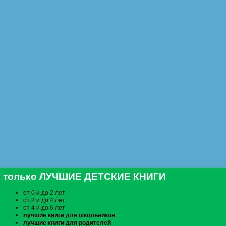
Для чтения взрослыми детям.
только ЛУЧШИЕ ДЕТСКИЕ КНИГИ
от 0 и до 2 лет
от 2 и до 4 лет
от 4 и до 6 лет
лучшие книги для школьников
лучшие книги для родителей